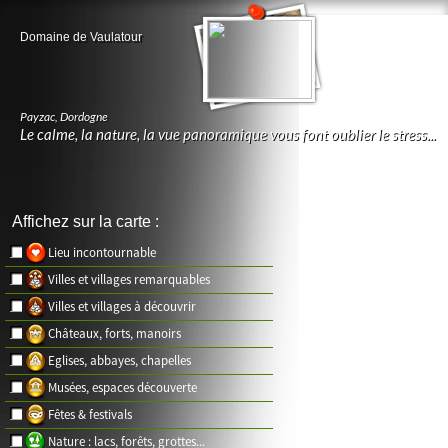
Domaine de Vaulatour
Payzac
,
Dordogne
Le calme, la nature, la vue panoramique vous font oublier le stress...
Affichez sur la carte :
Lieu incontournable
Villes et villages remarquables
Villes et villages à découvrir
Châteaux, forts, manoirs
Eglises, abbayes, chapelles
Musées, espaces découverte
Fêtes & festivals
Nature : lacs, forêts, grottes...