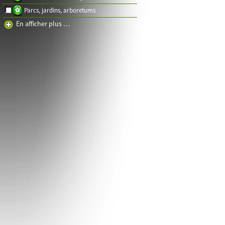
Parcs, jardins, arboretums
En afficher plus …