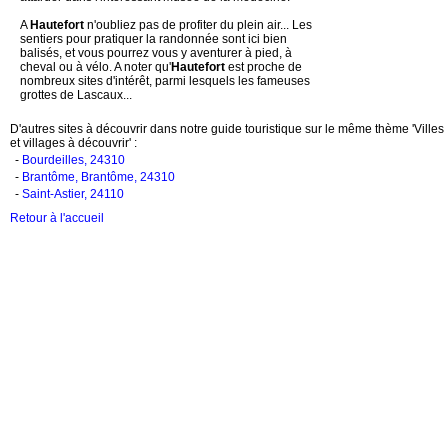
A
Hautefort
n'oubliez pas de profiter du plein air... Les
sentiers pour pratiquer la randonnée sont ici bien
balisés, et vous pourrez vous y aventurer à pied, à
cheval ou à vélo. A noter qu'
Hautefort
est proche de
nombreux sites d'intérêt, parmi lesquels les fameuses
grottes de Lascaux...
D'autres sites à découvrir dans notre guide touristique sur le même thème 'Villes
et villages à découvrir' :
-
Bourdeilles, 24310
-
Brantôme, Brantôme, 24310
-
Saint-Astier, 24110
Retour à l'accueil